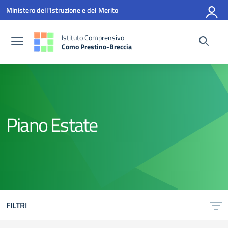
Vai ai contenuti
Vai al menu di navigazione
Vai al footer
Ministero dell'Istruzione e del Merito
Istituto Comprensivo
Como Prestino-Breccia
— Visita la pagina iniziale della scuola
Piano Estate
FILTRI