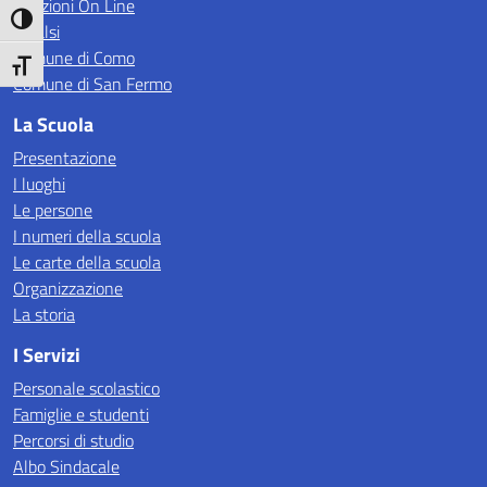
Iscrizioni On Line
Attiva/disattiva alto contrasto
Invalsi
Comune di Como
Attiva/disattiva dimensione testo
Comune di San Fermo
La Scuola
Presentazione
I luoghi
Le persone
I numeri della scuola
Le carte della scuola
Organizzazione
La storia
I Servizi
Personale scolastico
Famiglie e studenti
Percorsi di studio
Albo Sindacale