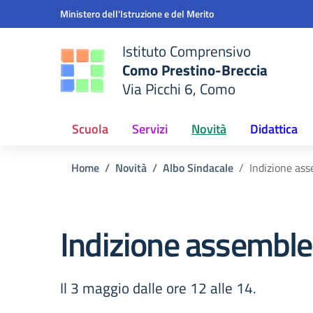
Vai ai contenuti
Vai al menu di navigazione
Vai al footer
Ministero dell'Istruzione e del Merito
Istituto Comprensivo
Como Prestino-Breccia
Via Picchi 6, Como
e della scuola
— Visita la pagina iniziale del
Scuola
Servizi
Novità
Didattica
Home
Novità
Albo Sindacale
Indizione ass
Indizione assemble
Il 3 maggio dalle ore 12 alle 14.