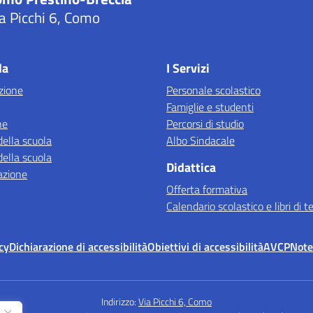
a Picchi 6, Como
Visita la pagina iniziale della scuola
la
I Servizi
zione
Personale scolastico
Famiglie e studenti
ne
Percorsi di studio
della scuola
Albo Sindacale
della scuola
Didattica
azione
Offerta formativa
Calendario scolastico e libri di t
cy
Dichiarazione di accessibilità
Obiettivi di accessibilità
AVCP
Note
Indirizzo:
Via Picchi 6, Como