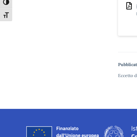
Attiva/disattiva alto contrasto
Attiva/disattiva dimensione testo
Pubblicat
Eccetto d
Is
C