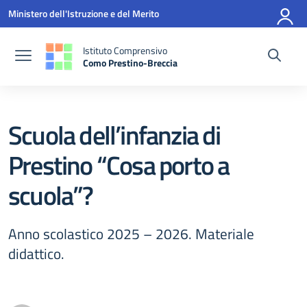
Vai ai contenuti
Vai al menu di navigazione
Vai al footer
Ministero dell'Istruzione e del Merito
Istituto Comprensivo
Como Prestino-Breccia
— Visita la pagina iniziale della scuola
Scuola dell’infanzia di
Prestino “Cosa porto a
scuola”?
Anno scolastico 2025 – 2026. Materiale
didattico.