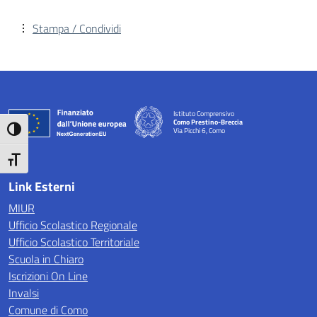
Stampa / Condividi
Istituto Comprensivo
Como Prestino-Breccia
Attiva/disattiva alto contrasto
Via Picchi 6, Como
— Visita la pagina iniziale della scuola
Attiva/disattiva dimensione testo
Link Esterni
MIUR
Ufficio Scolastico Regionale
Ufficio Scolastico Territoriale
Scuola in Chiaro
Iscrizioni On Line
Invalsi
Comune di Como