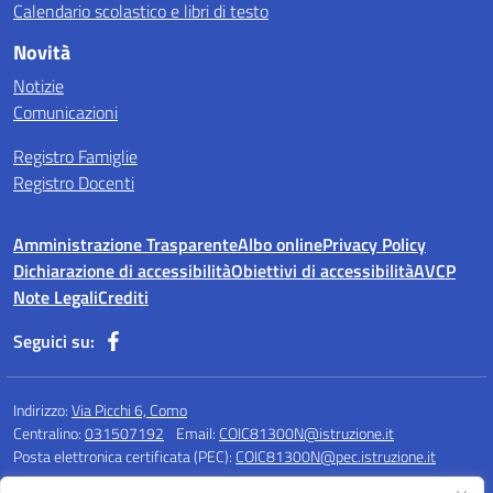
Calendario scolastico e libri di testo
Novità
Notizie
Comunicazioni
Registro Famiglie
Registro Docenti
Amministrazione Trasparente
Albo online
Privacy Policy
Dichiarazione di accessibilità
Obiettivi di accessibilità
AVCP
Note Legali
Crediti
Seguici su:
Indirizzo:
Via Picchi 6, Como
Centralino:
031507192
Email:
COIC81300N@istruzione.it
Posta elettronica certificata (PEC):
COIC81300N@pec.istruzione.it