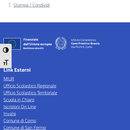
Stampa / Condividi
Istituto Comprensivo
Como Prestino-Breccia
Via Picchi 6, Como
— Visita la pagina iniziale della scuola
Attiva/disattiva alto contrasto
Attiva/disattiva dimensione testo
Link Esterni
MIUR
Ufficio Scolastico Regionale
Ufficio Scolastico Territoriale
Scuola in Chiaro
Iscrizioni On Line
Invalsi
Comune di Como
Comune di San Fermo