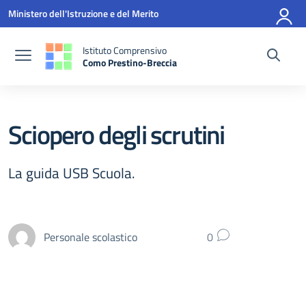
Vai ai contenuti
Vai al menu di navigazione
Vai al footer
Ministero dell'Istruzione e del Merito
Istituto Comprensivo
Como Prestino-Breccia
— Visita la pagina iniziale della scuola
Sciopero degli scrutini
La guida USB Scuola.
Personale scolastico
0