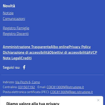
Novità
Notizie
Comunicazioni
Registro Famiglie
Registro Docenti
Amministrazione Trasparente
Albo online
Privacy Policy
Dichiarazione di accessibilità
Obiettivi di accessibilità
AVCP
Note Legali
Crediti
Seguici su:
Indirizzo:
Via Picchi 6, Como
Centralino:
031507192
Email:
COIC81300N@istruzione.it
Posta elettronica certificata (PEC):
COIC81300N@pec.istruzione.it
Codice fiscale: 80020220135
Diamo valore alla tua privacy