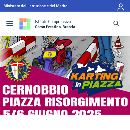
Vai ai contenuti
Vai al menu di navigazione
Vai al footer
Ministero dell'Istruzione e del Merito
Istituto Comprensivo
Como Prestino-Breccia
— Visita la pagina iniziale della scuola