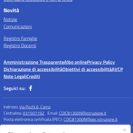
Novità
Notizie
Comunicazioni
Registro Famiglie
Registro Docenti
Amministrazione Trasparente
Albo online
Privacy Policy
Dichiarazione di accessibilità
Obiettivi di accessibilità
AVCP
Note Legali
Crediti
Seguici su:
Indirizzo:
Via Picchi 6, Como
Centralino:
031507192
Email:
COIC81300N@istruzione.it
Posta elettronica certificata (PEC):
COIC81300N@pec.istruzione.it
Codice fiscale: 80020220135