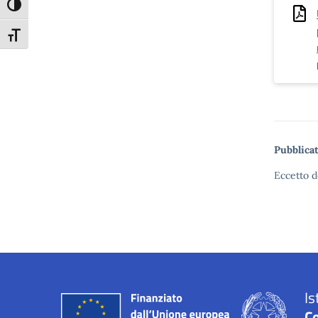
Attiva/disattiva alto contrasto
Attiva/disattiva dimensione testo
Pubblicat
Eccetto d
Is
C