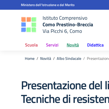
Vai ai contenuti
Vai al menu di navigazione
Vai al footer
Ministero dell'Istruzione e del Merito
Istituto Comprensivo
Como Prestino-Breccia
Via Picchi 6, Como
e della scuola
— Visita la pagina iniziale del
Scuola
Servizi
Novità
Didattica
Home
Novità
Albo Sindacale
Presentazione
Presentazione del li
Tecniche di resiste