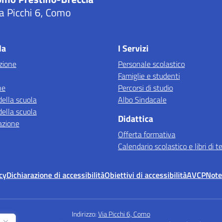
a Picchi 6, Como
Visita la pagina iniziale della scuola
la
I Servizi
zione
Personale scolastico
Famiglie e studenti
ne
Percorsi di studio
della scuola
Albo Sindacale
della scuola
Didattica
azione
Offerta formativa
Calendario scolastico e libri di t
cy
Dichiarazione di accessibilità
Obiettivi di accessibilità
AVCP
Note
Indirizzo:
Via Picchi 6, Como