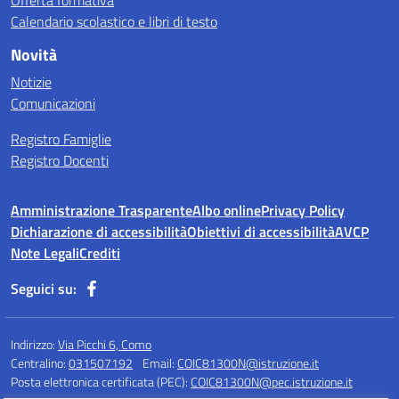
Offerta formativa
Calendario scolastico e libri di testo
Novità
Notizie
Comunicazioni
Registro Famiglie
Registro Docenti
Amministrazione Trasparente
Albo online
Privacy Policy
Dichiarazione di accessibilità
Obiettivi di accessibilità
AVCP
Note Legali
Crediti
Seguici su:
Indirizzo:
Via Picchi 6, Como
Centralino:
031507192
Email:
COIC81300N@istruzione.it
Posta elettronica certificata (PEC):
COIC81300N@pec.istruzione.it