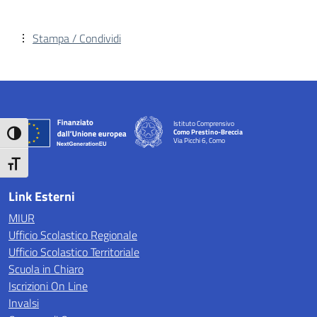
Stampa / Condividi
Istituto Comprensivo
Como Prestino-Breccia
Attiva/disattiva alto contrasto
Via Picchi 6, Como
— Visita la pagina iniziale della scuola
Attiva/disattiva dimensione testo
Link Esterni
MIUR
Ufficio Scolastico Regionale
Ufficio Scolastico Territoriale
Scuola in Chiaro
Iscrizioni On Line
Invalsi