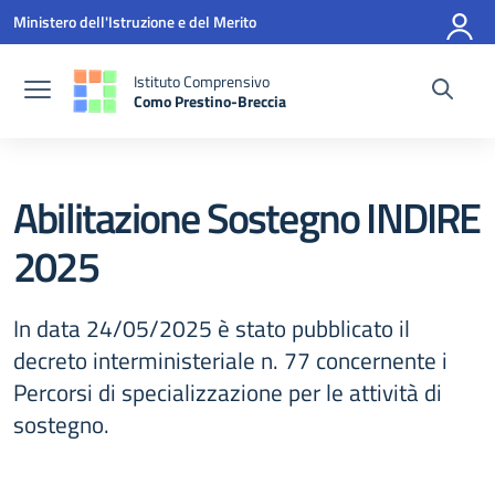
Vai ai contenuti
Vai al menu di navigazione
Vai al footer
Ministero dell'Istruzione e del Merito
Istituto Comprensivo
Como Prestino-Breccia
— Visita la pagina iniziale della scuola
Abilitazione Sostegno INDIRE
2025
In data 24/05/2025 è stato pubblicato il
decreto interministeriale n. 77 concernente i
Percorsi di specializzazione per le attività di
sostegno.