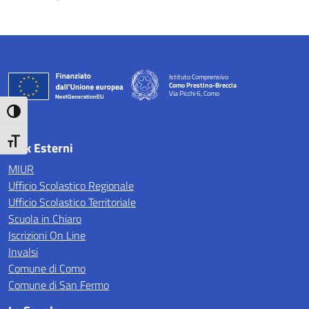
Istituto Comprensivo
Como Prestino-Breccia
Via Picchi 6, Como
— Visita la pagina iniziale della scuola
Attiva/disattiva alto contrasto
Attiva/disattiva dimensione testo
Link Esterni
MIUR
Ufficio Scolastico Regionale
Ufficio Scolastico Territoriale
Scuola in Chiaro
Iscrizioni On Line
Invalsi
Comune di Como
Comune di San Fermo