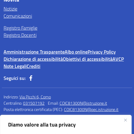
Notizie
Comunicazioni
Registro Famiglie
Registro Docenti
Amministrazione Trasparente
Albo online
Privacy Policy
Dichiarazione di accessibilità
Obiettivi di accessibilità
AVCP
Note Legali
Crediti
Seguici su:
Indirizzo:
Via Picchi 6, Como
Centralino:
031507192
Email:
COIC81300N@istruzione.it
Posta elettronica certificata (PEC):
COIC81300N@pec.istruzione.it
Codice fiscale: 80020220135
Diamo valore alla tua privacy
Codice meccanografico:
COIC81300N
Codice Indice delle Pubbliche Amministrazioni (IPA): istsc_coic81300n