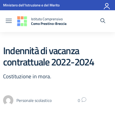
Vai ai contenuti
Vai al menu di navigazione
Vai al footer
Ministero dell'Istruzione e del Merito
Istituto Comprensivo
Como Prestino-Breccia
— Visita la pagina iniziale della scuola
Indennità di vacanza
contrattuale 2022-2024
Costituzione in mora.
Personale scolastico
0