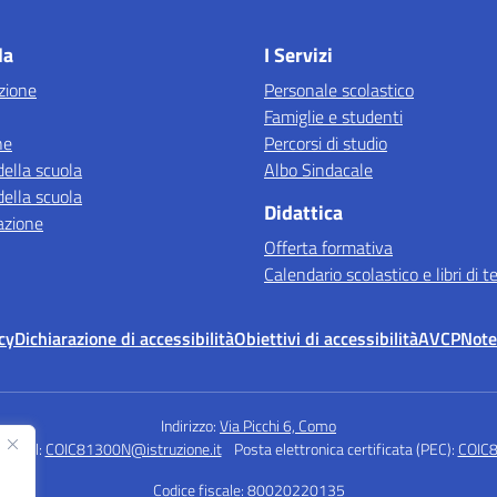
Visita la pagina iniziale della scuola
la
I Servizi
zione
Personale scolastico
Famiglie e studenti
ne
Percorsi di studio
della scuola
Albo Sindacale
della scuola
Didattica
azione
Offerta formativa
Calendario scolastico e libri di t
cy
Dichiarazione di accessibilità
Obiettivi di accessibilità
AVCP
Note
Indirizzo:
Via Picchi 6, Como
Email:
COIC81300N@istruzione.it
Posta elettronica certificata (PEC):
COIC8
Codice fiscale: 80020220135