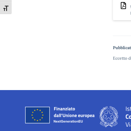
Attiva/disattiva dimensione testo
Pubblicat
Eccetto d
Is
C
Vi