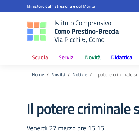
Vai ai contenuti
Vai al menu di navigazione
Vai al footer
Ministero dell'Istruzione e del Merito
Istituto Comprensivo
Como Prestino-Breccia
Via Picchi 6, Como
e della scuola
— Visita la pagina iniziale del
Scuola
Servizi
Novità
Didattica
Home
Novità
Notizie
Il potere criminale s
Il potere criminale 
Venerdì 27 marzo ore 15:15.