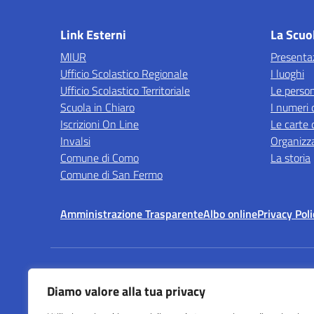
— 
Link Esterni
La Scuo
MIUR
Presenta
Ufficio Scolastico Regionale
I luoghi
Ufficio Scolastico Territoriale
Le perso
Scuola in Chiaro
I numeri 
Iscrizioni On Line
Le carte 
Invalsi
Organizz
Comune di Como
La storia
Comune di San Fermo
Amministrazione Trasparente
Albo online
Privacy Poli
Centralino:
031507192
Diamo valore alla tua privacy