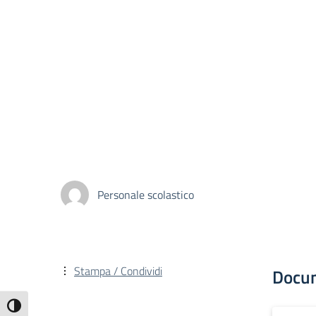
Personale scolastico
Stampa / Condividi
Docu
Attiva/disattiva alto contrasto