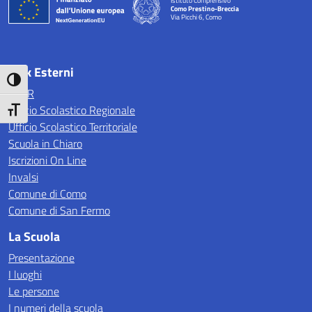
Istituto Comprensivo
Como Prestino-Breccia
Via Picchi 6, Como
— Visita la pagina iniziale della scuola
Link Esterni
Attiva/disattiva alto contrasto
MIUR
Ufficio Scolastico Regionale
Attiva/disattiva dimensione testo
Ufficio Scolastico Territoriale
Scuola in Chiaro
Iscrizioni On Line
Invalsi
Comune di Como
Comune di San Fermo
La Scuola
Presentazione
I luoghi
Le persone
I numeri della scuola