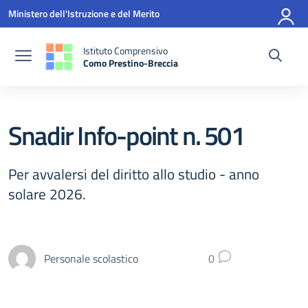
Vai ai contenuti
Vai al menu di navigazione
Vai al footer
Ministero dell'Istruzione e del Merito
Istituto Comprensivo
Como Prestino-Breccia
— Visita la pagina iniziale della scuola
Snadir Info-point n. 501
Per avvalersi del diritto allo studio - anno
solare 2026.
Personale scolastico
0