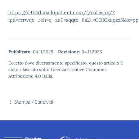
https://d4b4d.mailupclient.com/f/rnl.aspx/?
igd=rrrwqx_.:eh=q_ae0=sqqtx_8a2:.=COICxqqzzN&x=pp
Pubblicato:
04.11.2025
-
Revisione:
04.11.2025
Eccetto dove diversamente specificato, questo articolo è
stato rilasciato sotto Licenza Creative Commons
Attribuzione 4.0 Italia.
Stampa / Condividi