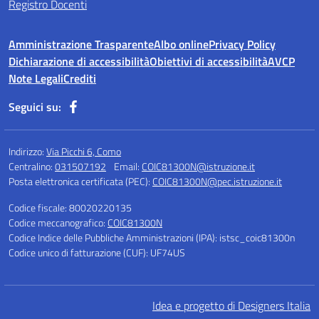
Registro Docenti
Amministrazione Trasparente
Albo online
Privacy Policy
Dichiarazione di accessibilità
Obiettivi di accessibilità
AVCP
Note Legali
Crediti
Seguici su:
Indirizzo:
Via Picchi 6, Como
Centralino:
031507192
Email:
COIC81300N@istruzione.it
Posta elettronica certificata (PEC):
COIC81300N@pec.istruzione.it
Codice fiscale: 80020220135
Codice meccanografico:
COIC81300N
Codice Indice delle Pubbliche Amministrazioni (IPA): istsc_coic81300n
Codice unico di fatturazione (CUF): UF74US
Idea e progetto di Designers Italia